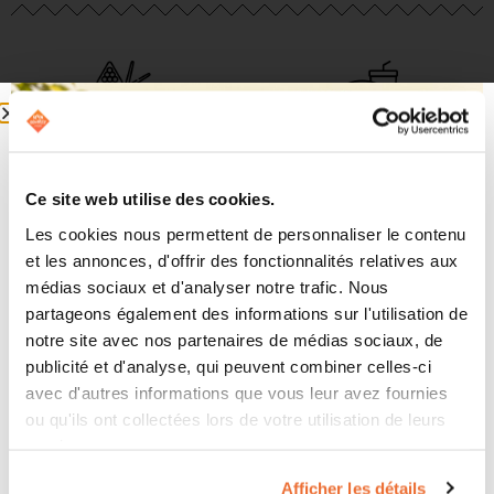
4 tables
Service à table bar-
snack
Ce site web utilise des cookies.
Les cookies nous permettent de personnaliser le contenu
Pique-nique interdit
Espace insonorisé
et les annonces, d'offrir des fonctionnalités relatives aux
médias sociaux et d'analyser notre trafic. Nous
partageons également des informations sur l'utilisation de
notre site avec nos partenaires de médias sociaux, de
Partie à l'heure
publicité et d'analyse, qui peuvent combiner celles-ci
avec d'autres informations que vous leur avez fournies
ou qu'ils ont collectées lors de votre utilisation de leurs
services.
Afficher les détails