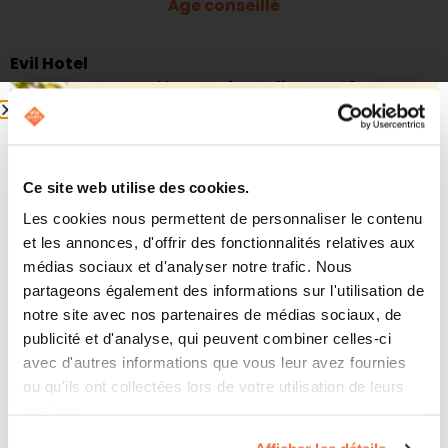
Âge conseillé
Evil Hotel
Escape game VR d’horreur
interdit aux -16 ans
.
Ambiance ultra stressante dans un hôtel maudit.
À
éviter si vous êtes arachnophobe
(araignées).
Ce site web utilise des cookies.
Les cookies nous permettent de personnaliser le contenu
et les annonces, d'offrir des fonctionnalités relatives aux
médias sociaux et d'analyser notre trafic. Nous
À partir de 16 ans
partageons également des informations sur l'utilisation de
notre site avec nos partenaires de médias sociaux, de
Contagion VR 2145
publicité et d'analyse, qui peuvent combiner celles-ci
Jeu de science-fiction coopératif, avec une map
avec d'autres informations que vous leur avez fournies
exclusive créée spécialement pour notre salle VR
ou qu'ils ont collectées lors de votre utilisation de leurs
parisienne. Idéal si c’est votre première essai de VR !
services.