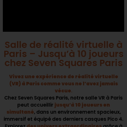
Salle de réalité virtuelle à
Paris – Jusqu’à 10 joueurs
chez Seven Squares Paris
Vivez une expérience de réalité virtuelle
(VR) à Paris comme vous ne l’avez jamais
vécue
.
Chez Seven Squares Paris, notre salle VR à Paris
peut accueillir
jusqu’à 10 joueurs en
simultané
, dans un environnement spacieux,
immersif et équipé des derniers casques Pico 4.
Explorez
des univers extraordinaires
grâce à