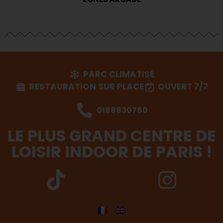
PARC CLIMATISÉ
RESTAURATION SUR PLACE
OUVERT 7/7
0188830760
LE PLUS GRAND CENTRE DE
LOISIR INDOOR DE PARIS !