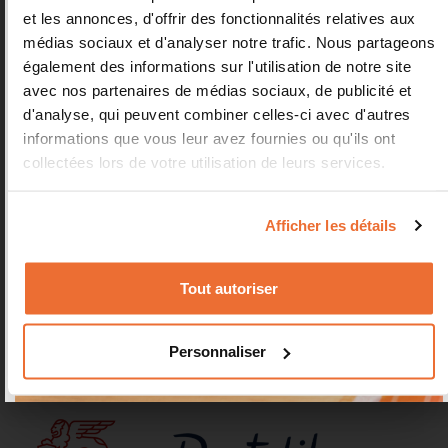
Toutes l'équipe étaient au petit soin avec nous !
et les annonces, d'offrir des fonctionnalités relatives aux
Je recommande cet endroit, que ce soit pour vos
médias sociaux et d'analyser notre trafic. Nous partageons
soirées d’entreprises ou tout simplement pour y
également des informations sur l'utilisation de notre site
aller avec vos enfants ! Vous allez y être choyés
avec nos partenaires de médias sociaux, de publicité et
!!"
d'analyse, qui peuvent combiner celles-ci avec d'autres
informations que vous leur avez fournies ou qu'ils ont
SOUMYA BENMOUSSA
collectées lors de votre utilisation de leurs services.
AVIS GOOGLE
Afficher les détails
"Super accueil dans le cadre d’une journée
d’entreprise. Oumou a été très attentionnée tout
au long de l’après-midi."
Tout autoriser
CLARA ROUX
Personnaliser
AVIS GOOGLE